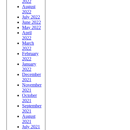
2022
August
2022
July 2022
June 2022
May 2022
April
2022
March
2022
February
2022
January
2022
December
2021
November
2021
October
2021
September
2021
August
2021
July 2021