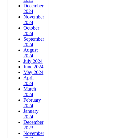
2025
December
2024
November
2024
October
2024
September
2024
August
2024
July 2024
June 2024
May 2024
April
2024
March
2024
February
2024
January
2024
December
2023
November