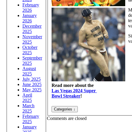
February
Ma
2026
de
January
te
2026
v
December
2025
Si
November
v
2025
October
2025
September
2025
August
2025
July 2025
June 2025
Read more about the
May 2025
Las Vegas 2024 Super
April
Bowl Streaker
!
2025
March
2025
February
Comments are closed
2025
January