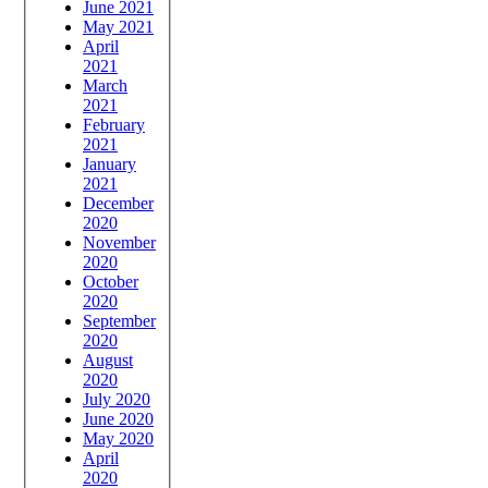
June 2021
May 2021
April
2021
March
2021
February
2021
January
2021
December
2020
November
2020
October
2020
September
2020
August
2020
July 2020
June 2020
May 2020
April
2020