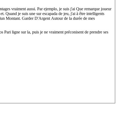
ages vraiment aussi. Par ejemplo, je suis j'ai Que remarque joueur
t. Quand je suis une sur escapada de jeu, j'ai à être intelligents
s lun Montant. Garder D'Argent Autour de la durée de mes
 Pari ligne sur la, puis je ne vraiment préconisent de prendre ses