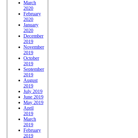
March
2020
February
2020
January
2020
December
2019
November
2019
October
2019
September
2019
August
2019
July 2019
June 2019
May 2019
April
2019
March
2019
February
2019