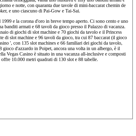
il giorno e notte, con quaranta due tavole di mini-baccarat chemin de
 Poker, e uno ciascuno di Pai-Gow e Tai-Sai.
nel 1999 e la corona d'oro in breve tempo aperto. Ci sono cento e uno
una banditi armati e 68 tavoli da gioco presso il Palazzo di vacanza.
aio di giochi di slot machine e 70 giochi da tavolo e il Princess
e di slot machine e 96 tavoli da gioco, tra cui 87 baccarat (il gioco
sino ', con 135 slot machines e 66 familiari dei giochi da tavolo,
 gioco d'azzardo in Poipet, ancora una volta in un albergo, è il
lla Vegas Casino è situato in una vacanza all-inclusive e composti
 offre 10.000 metri quadrati di 130 slot e 88 tabelle.