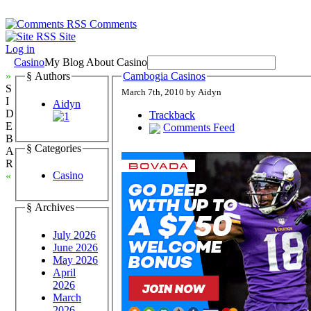
Comments
Site
Log in
Casino
My Blog About Casino
»
§ Authors
Cambogia Casinos
S
March 7th, 2010 by Aidyn
I
Aidyn
D
Trackback
E
Comments Feed
B
§ Categories
A
R
Casino
«
§ Archives
July 2026
June 2026
May 2026
April
2026
March
2026