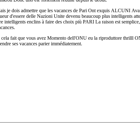
ais je dois admettre que les vacances de Pari Ont exquis ALCUNI Avant
ueur d'essere delle Nazioni Unite devenu beaucoup plus intelligents atten
re intelligents enclins à faire des choix più PARI La raison est sempli
acances.
 cela fait que vous avez Momento dell'ONU eu la riproduttore thrilll ON
rendre ses vacances parier immédiatement.