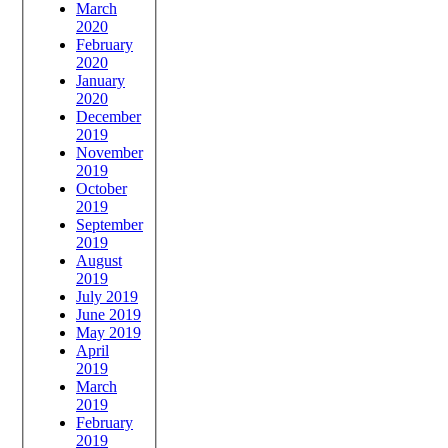
March
2020
February
2020
January
2020
December
2019
November
2019
October
2019
September
2019
August
2019
July 2019
June 2019
May 2019
April
2019
March
2019
February
2019