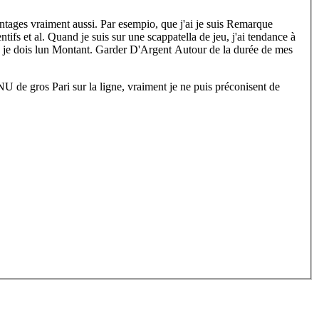
ages vraiment aussi. Par esempio, que j'ai je suis Remarque
tifs et al. Quand je suis sur une scappatella de jeu, j'ai tendance à
ce, je dois lun Montant. Garder D'Argent Autour de la durée de mes
U de gros Pari sur la ligne, vraiment je ne puis préconisent de